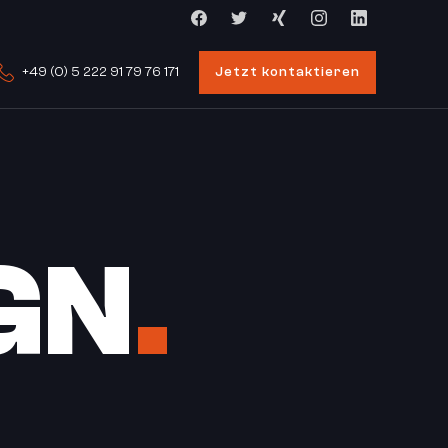
Jetzt kontaktieren
+49 (0) 5 222 91 79 76 171
GN
.